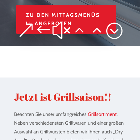
ZU DEN MITTAGSMENÜS
U. ANGEBOTEN
&#x22;
Jetzt ist Grillsaison!!
Beachten Sie unser umfangreiches
Grillsortiment
.
Neben verschiedensten Grillwaren und einer großen
Auswahl an Grillwürsten bieten wir Ihnen auch „Dry